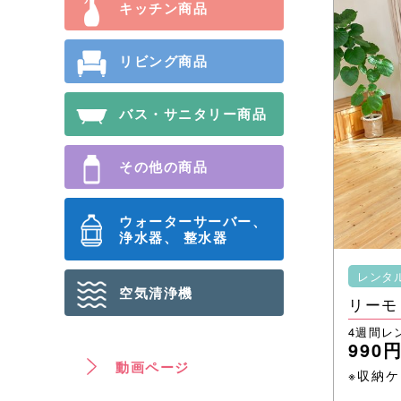
キッチン商品
リビング商品
バス・サニタリー商品
その他の商品
ウォーターサーバー、
浄⽔器、 整⽔器
レンタ
空気清浄機
リーモ
4週間レ
990
動画ページ
※収納