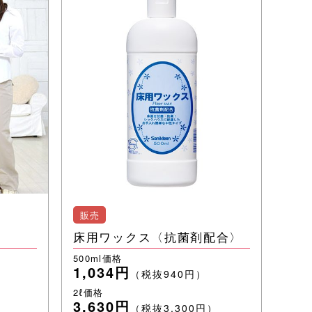
販売
床用ワックス〈抗菌剤配合〉
500ml価格
1,034円
（税抜940円）
2ℓ価格
3,630円
（税抜3,300円）