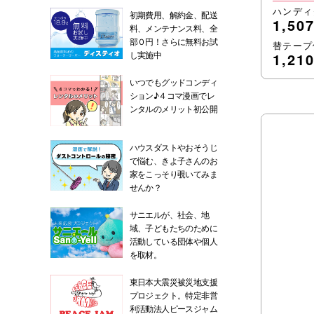
ハンディ
初期費用、解約金、配送
1,50
料、メンテナンス料、全
部０円！さらに無料お試
替テープ
し実施中
1,21
いつでもグッドコンディ
ション♪４コマ漫画でレ
ンタルのメリット初公開
ハウスダストやおそうじ
で悩む、きよ子さんのお
家をこっそり覗いてみま
せんか？
サニエルが、社会、地
域、子どもたちのために
活動している団体や個人
を取材。
東日本大震災被災地支援
プロジェクト。特定非営
利活動法人ピースジャム