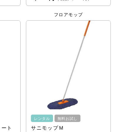
フロアモップ
レンタル
無料お試し
コート
サニモップＭ