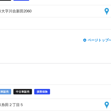
野市大字川合新田2060
ページトップ
新車販売
中古車販売
損害保険
金沢市糸田２丁目５