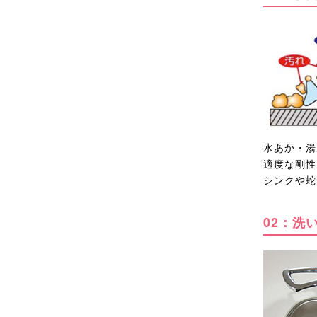
水あか・湯
適度な剛性
シンクや蛇
02：洗