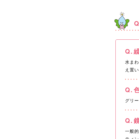
水ま
え置
グリー
一般
ティ