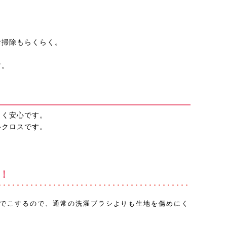
お掃除もらくらく。
す。
くく安心です。
いクロスです。
！
でこするので、通常の洗濯ブラシよりも生地を傷めにく