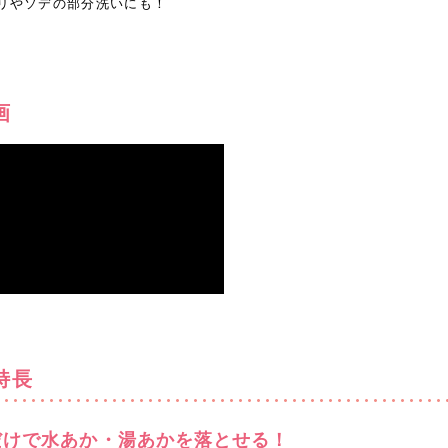
リやソデの部分洗いにも！
画
特長
だけで水あか・湯あかを落とせる！