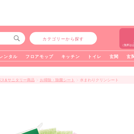
カテゴリーから探す
（無料お
レンタル
フロアモップ
キッチン
トイレ
玄関
玄
>
>
バス&サニタリー商品
お掃除・除菌シート
水まわりクリンシート