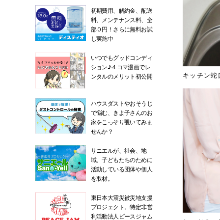
初期費用、解約金、配送
料、メンテナンス料、全
部０円！さらに無料お試
し実施中
いつでもグッドコンディ
ション♪４コマ漫画でレ
キッチン蛇
ンタルのメリット初公開
ハウスダストやおそうじ
で悩む、きよ子さんのお
家をこっそり覗いてみま
せんか？
サニエルが、社会、地
域、子どもたちのために
活動している団体や個人
を取材。
東日本大震災被災地支援
プロジェクト。特定非営
利活動法人ピースジャム