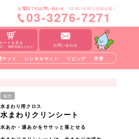
お電話でのお問い合わせ
10:00-16:00土日祝を除く
03-3276-7271
カートを見る
お問い合わせ
試し・無料見積もりなど）
関マット
レンタルマット
リビング
芳香
販売
水まわり用クロス
水まわりクリンシート
水
あか
・湯
あか
をササッと落とせる
水まわりクリンシートは、水まわりの汚れ