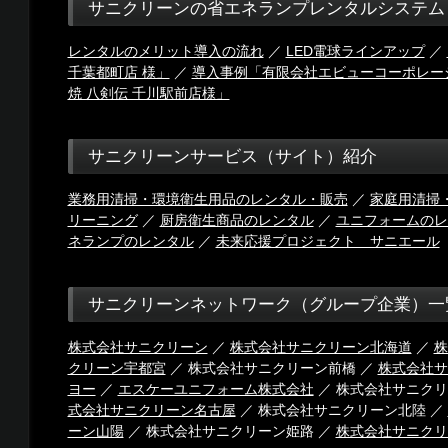
サニクリーンの省エネランプレンタルシステム
レンタルのメリット導入の流れ
／
LED電球ラインアップ
／
千葉都町店 様」
／
導入事例「有限会社エビューコーポレーション 
焼 八剣伝 千川駅前店様」
サニクリーンサービス（サイト）紹介
業務用清掃・環境衛生用品のレンタル・販売
／
家庭用清掃
リーニング
／
厨房衛生商品のレンタル
／
ユニフォームのレ
ネランプのレンタル
／
未来応援プロジェクト サニエール
サニクリーンネットワーク（グループ企業）一
株式会社サニクリーン
／
株式会社サニクリーン北海道
／
株
クリーン宇都宮
／ 株式会社サニクリーン前橋 ／
株式会社サ
ヨー
／
エスケーユニフォーム株式会社
／ 株式会社サニクリ
式会社サニクリーン名古屋
／ 株式会社サニクリーン北陸 ／
ーン山陽
／ 株式会社サニクリーン姫路 ／
株式会社サニクリ