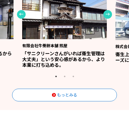
有限会社牛蒡餅本舗 熊屋
株式会
るから
「サニクリーンさんがいれば衛生管理は
衛生
大丈夫」という安心感があるから、より
ーズに
本業に打ち込める。
もっとみる