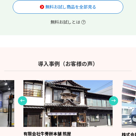
無料お試し商品を全部見る
無料お試しとは
導入事例（お客様の声）
有限会社牛蒡餅本舗 熊屋
株式会