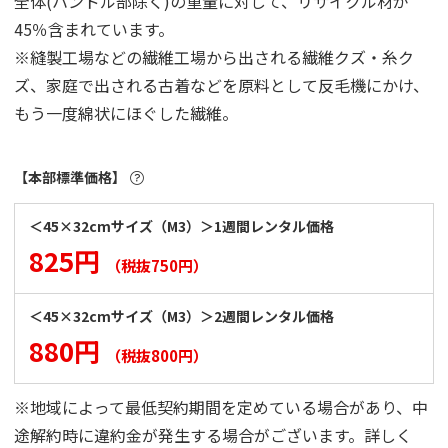
全体(ハンドル部除く)の重量に対して、リサイクル材が
45％含まれています。
※縫製工場などの繊維工場から出される繊維クズ・糸ク
ズ、家庭で出される古着などを原料として反毛機にかけ、
もう一度綿状にほぐした繊維。
【本部標準価格】
＜45×32cmサイズ（M3）＞1週間レンタル価格
825円
（税抜750円）
＜45×32cmサイズ（M3）＞2週間レンタル価格
880円
（税抜800円）
※地域によって最低契約期間を定めている場合があり、中
途解約時に違約金が発生する場合がございます。詳しく