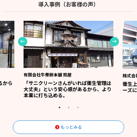
導入事例（お客様の声）
有限会社牛蒡餅本舗 熊屋
株式会
るから
「サニクリーンさんがいれば衛生管理は
衛生
大丈夫」という安心感があるから、より
ーズに
本業に打ち込める。
もっとみる