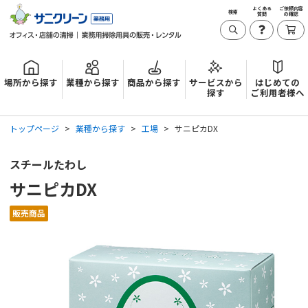
よくある
ご依頼内容
検索
質問
の確認
場所から探す
業種から探す
商品から探す
サービスから
はじめての
探す
ご利用者様へ
トップページ
業種から探す
工場
サニピカDX
スチールたわし
サニピカDX
販売商品