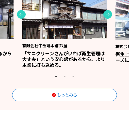
有限会社牛蒡餅本舗 熊屋
株式会
るから
「サニクリーンさんがいれば衛生管理は
衛生
大丈夫」という安心感があるから、より
ーズに
本業に打ち込める。
もっとみる