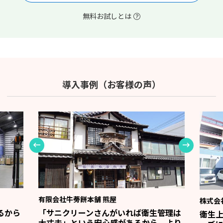
無料お試しとは
導入事例（お客様の声）
有限会社牛蒡餅本舗 熊屋
株式会
るから
「サニクリーンさんがいれば衛生管理は
衛生
大丈夫」という安心感があるから、より