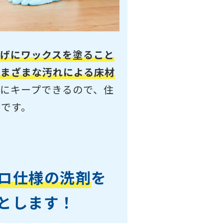
げにワックスを塗ること
さまざまな汚れによる床材
にキープできるので、住
スです。
ロ
仕様の洗剤
を
とします！