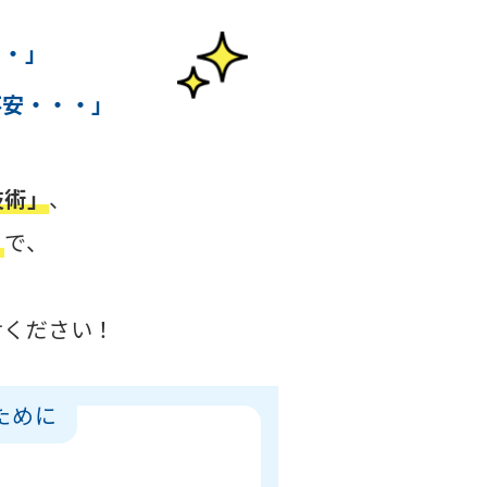
・・」
不安・・・」
技術」
、
」
で、
せください！
ために