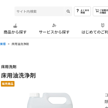
よくある
ご依頼内
質問
の確認
商品から探す
サービスから
探す
はじめての
ご
業種
床用油洗浄剤
床用洗剤
床用油洗浄剤
販売商品