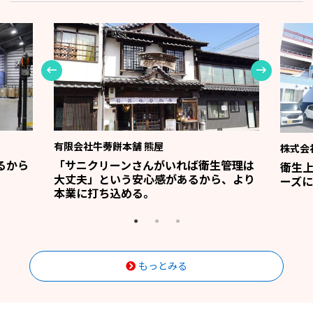
有限会社牛蒡餅本舗 熊屋
株式会
るから
「サニクリーンさんがいれば衛生管理は
衛生
大丈夫」という安心感があるから、より
ーズに
本業に打ち込める。
もっとみる