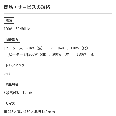
商品・サービスの規格
電源
100V 50/60Hz
消費電力
[ヒーター入]590W（強）、520 （中）、330W（弱）
[ヒーター切]360W（強）、300W （中）、130W（弱）
ドレンタンク
0.6ℓ
風量切替
3段階(強、中、弱)
サイズ
幅245×高さ470×奥行143mm