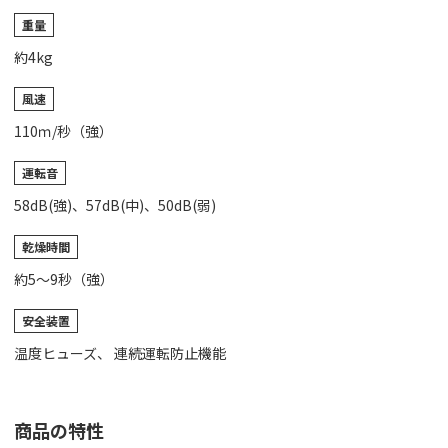
重量
約4kg
風速
110ｍ/秒（強）
運転音
58dB(強)、57dB(中)、50dB(弱)
乾燥時間
約5～9秒（強）
安全装置
温度ヒューズ、 連続運転防止機能
商品の特性