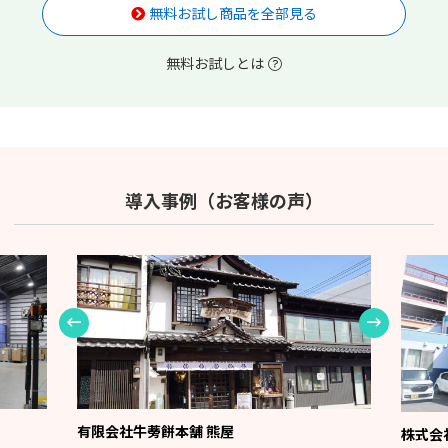
無料お試し商品を全部見る
無料お試しとは
導入事例（お客様の声）
有限会社牛蒡餅本舗 熊屋
株式会