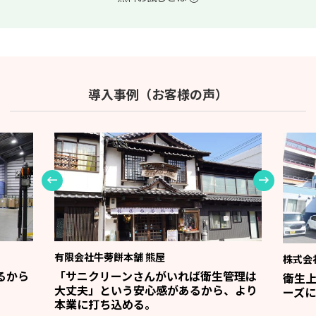
導入事例（お客様の声）
有限会社牛蒡餅本舗 熊屋
株式会
るから
「サニクリーンさんがいれば衛生管理は
衛生
大丈夫」という安心感があるから、より
ーズに
本業に打ち込める。