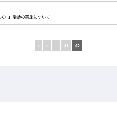
ズ）」活動の実施について
«
<
...
41
42