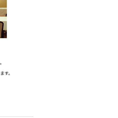
。
します。