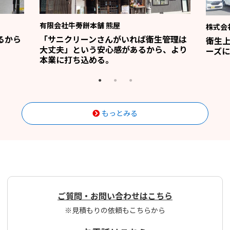
有限会社牛蒡餅本舗 熊屋
株式会
るから
「サニクリーンさんがいれば衛生管理は
衛生
大丈夫」という安心感があるから、より
ーズに
本業に打ち込める。
もっとみる
ご質問・お問い合わせはこちら
※見積もりの依頼もこちらから