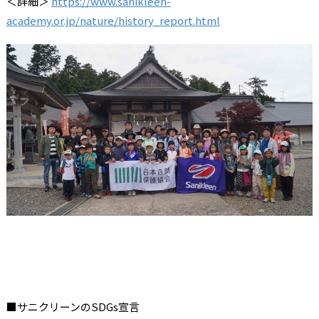
＜詳細＞
https://www.sanikleen-
academy.or.jp/nature/history_report.html
■サニクリーンのSDGs宣言