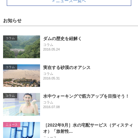
> ニュース一覧へ
お知らせ
ダムの歴史を紐解く
コラム
コラム
2016.05.24
実在する砂漠のオアシス
コラム
コラム
2016.05.31
水中ウォーキングで筋力アップを目指そう！
コラム
コラム
2016.07.08
［2022年9月］水の宅配サービス（ディスティ
ニュース
オ）「放射性...
ニュース