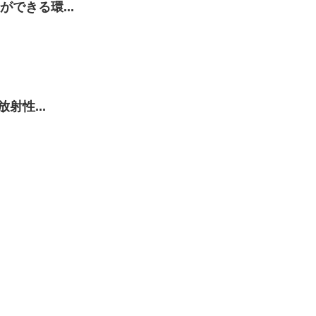
できる環...
射性...