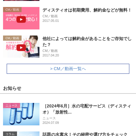
ディスティオは初期費用、解約金などが無料！
CM／動画
CM／動画
2017.05.01
他社によっては解約金があることをご存知でし
CM／動画
た？
CM／動画
2017.04.20
> CM／動画一覧へ
お知らせ
［2024年6月］水の宅配サービス（ディスティ
ニュース
オ）「放射性...
ニュース
2024.07.09
話題の水素水！その秘密や選び方をチェック
コラム