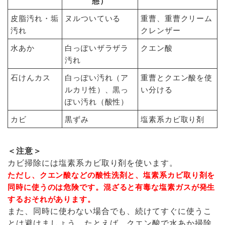
態）
皮脂汚れ・垢
ヌルついている
重曹、重曹クリーム
汚れ
クレンザー
水あか
白っぽいザラザラ
クエン酸
汚れ
石けんカス
白っぽい汚れ（ア
重曹とクエン酸を使
ルカリ性）、黒っ
い分ける
ぽい汚れ（酸性）
カビ
黒ずみ
塩素系カビ取り剤
＜注意＞
カビ掃除には塩素系カビ取り剤を使います。
ただし、クエン酸などの酸性洗剤と、塩素系カビ取り剤を
同時に使うのは危険です。混ざると有毒な塩素ガスが発生
するおそれがあります。
また、同時に使わない場合でも、続けてすぐに使うこ
とは避けましょう。たとえば、クエン酸で水あか掃除