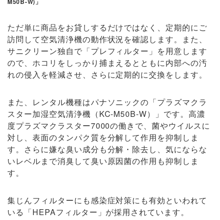
M50B-W)」
ただ単に商品をお貸しするだけではなく、定期的にご
訪問して空気清浄機の動作状況を確認します。また、
サニクリーン独自で「プレフィルター」を用意します
ので、ホコリをしっかり捕まえるとともに内部への汚
れの侵入を軽減させ、さらに定期的に交換をします。
また、レンタル機種はパナソニックの「プラズマクラ
スター加湿空気清浄機（KC-M50B-W）」です。高濃
度プラズマクラスター7000の働きで、菌やウイルスに
対し、表面のタンパク質を分解して作用を抑制しま
す。さらに嫌な臭い成分も分解・除去し、気にならな
いレベルまで消臭して臭い原因菌の作用も抑制しま
す。
集じんフィルターにも感染症対策にも有効といわれて
いる「HEPAフィルター」が採用されています。