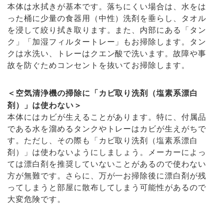
本体は水拭きが基本です。落ちにくい場合は、水をは
った桶に少量の食器用（中性）洗剤を垂らし、タオル
を浸して絞り拭き取ります。また、内部にある「タン
ク」「加湿フィルタートレー」もお掃除します。タン
クは水洗い、トレーはクエン酸で洗います。故障や事
故を防ぐためコンセントを抜いてお掃除します。
＜空気清浄機の掃除に「カビ取り洗剤（塩素系漂白
剤）」は使わない＞
本体にはカビが生えることがあります。特に、付属品
である水を溜めるタンクやトレーはカビが生えがちで
す。ただし、その際も「カビ取り洗剤（塩素系漂白
剤）」は使わないようにしましょう。メーカーによっ
ては漂白剤を推奨していないことがあるので使わない
方が無難です。さらに、万が一お掃除後に漂白剤が残
ってしまうと部屋に散布してしまう可能性があるので
大変危険です。