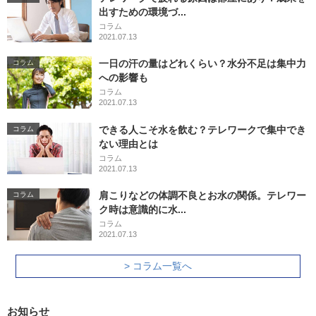
出すための環境づ...
コラム
2021.07.13
一日の汗の量はどれくらい？水分不足は集中力
コラム
への影響も
コラム
2021.07.13
できる人こそ水を飲む？テレワークで集中でき
コラム
ない理由とは
コラム
2021.07.13
肩こりなどの体調不良とお水の関係。テレワー
コラム
ク時は意識的に水...
コラム
2021.07.13
> コラム一覧へ
お知らせ