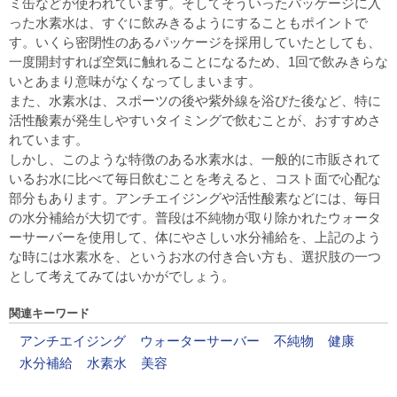
ミ缶などが使われています。そしてそういったパッケージに入
った水素水は、すぐに飲みきるようにすることもポイントで
す。いくら密閉性のあるパッケージを採用していたとしても、
一度開封すれば空気に触れることになるため、1回で飲みきらな
いとあまり意味がなくなってしまいます。
また、水素水は、スポーツの後や紫外線を浴びた後など、特に
活性酸素が発生しやすいタイミングで飲むことが、おすすめさ
れています。
しかし、このような特徴のある水素水は、一般的に市販されて
いるお水に比べて毎日飲むことを考えると、コスト面で心配な
部分もあります。アンチエイジングや活性酸素などには、毎日
の水分補給が大切です。普段は不純物が取り除かれたウォータ
ーサーバーを使用して、体にやさしい水分補給を、上記のよう
な時には水素水を、というお水の付き合い方も、選択肢の一つ
として考えてみてはいかがでしょう。
関連キーワード
アンチエイジング
ウォーターサーバー
不純物
健康
水分補給
水素水
美容