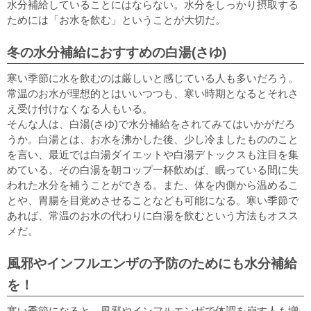
水分補給していることにはならない。水分をしっかり摂取する
ためには「お水を飲む」ということが大切だ。
冬の水分補給におすすめの白湯(さゆ)
寒い季節に水を飲むのは厳しいと感じている人も多いだろう。
常温のお水が理想的とはいいつつも、寒い時期となるとそれさ
え受け付けなくなる人もいる。
そんな人は、白湯(さゆ)で水分補給をされてみてはいかがだろ
うか。白湯とは、お水を沸かした後、少し冷ましたもののこと
を言い、最近では白湯ダイエットや白湯デトックスも注目を集
めている。その白湯を朝コップ一杯飲めば、眠っている間に失
われた水分を補うことができる。また、体を内側から温めるこ
とや、胃腸を目覚めさせることなども可能になる。寒い季節で
あれば、常温のお水の代わりに白湯を飲むという方法もオスス
メだ。
風邪やインフルエンザの予防のためにも水分補給
を！
寒い季節になると、風邪やインフルエンザで体調を崩す人も増