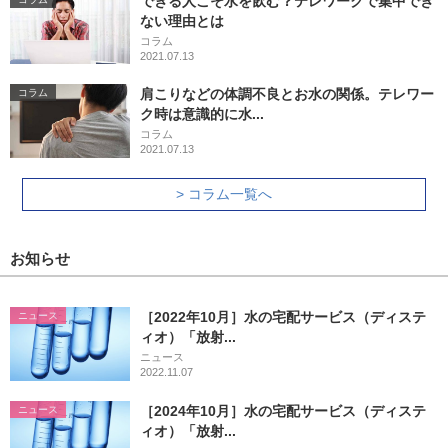
できる人こそ水を飲む？テレワークで集中でき
ない理由とは
コラム
2021.07.13
肩こりなどの体調不良とお水の関係。テレワー
コラム
ク時は意識的に水...
コラム
2021.07.13
> コラム一覧へ
お知らせ
［2022年10月］水の宅配サービス（ディステ
ニュース
ィオ）「放射...
ニュース
2022.11.07
［2024年10月］水の宅配サービス（ディステ
ニュース
ィオ）「放射...