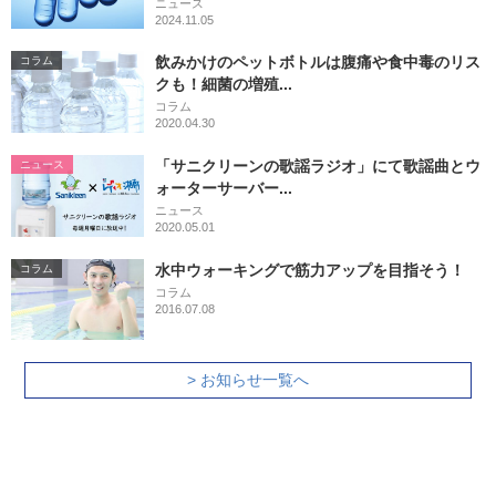
ニュース
2024.11.05
飲みかけのペットボトルは腹痛や食中毒のリス
コラム
クも！細菌の増殖...
コラム
2020.04.30
「サニクリーンの歌謡ラジオ」にて歌謡曲とウ
ニュース
ォーターサーバー...
ニュース
2020.05.01
水中ウォーキングで筋力アップを目指そう！
コラム
コラム
2016.07.08
> お知らせ一覧へ