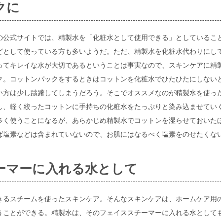
クに
の公式サイトでは、精製水を「化粧水として使用できる」としているこ
どとして使っている方も多いようだ。ただ、精製水を化粧水代わりにし
ってキレイな水が大切であるということは事実なので、スキンケアに精
ク。コットンパックをするときはコットンを化粧水でひたひたにしない
い方は少し躊躇してしまうだろう。そこでオススメなのが精製水を使っ
し、軽く絞ったコットンに手持ちの化粧水をたっぷりと染み込ませてい
多く使うことになるが、あらかじめ精製水でコットンを湿らせておいた
ば塩素などは含まれていないので、お肌にはなるべく塩素をのせたくな
ーマーに入れる水として
きるスチームを使ったスキンケア。そんなスキンケアは、ホームケア用
うことができる。精製水は、そのフェイススチーマーに入れる水として