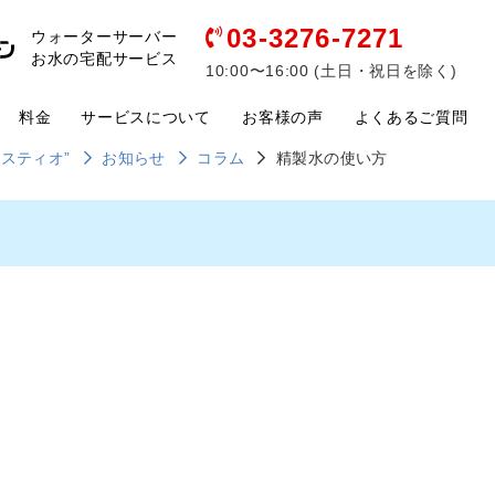
03-3276-7271
ウォーターサーバー
お水の宅配サービス
10:00〜16:00 (土日・祝日を除く)
料金
サービスについて
お客様の声
よくあるご質問
ウ
ォータ
スティオ”
お知らせ
コラム
精製水の使い方
ーサー
バーの
メンテ
ナンス
につい
て