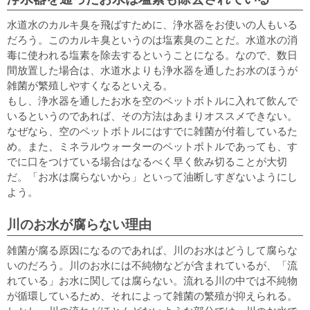
水道水のカルキ臭を飛ばすために、浄水器をお使いの人もいる
だろう。このカルキ臭というのは塩素臭のことだ。水道水の消
毒に使われる塩素を除去するということになる。なので、数日
間放置した場合は、水道水よりも浄水器を通したお水のほうが
雑菌が繁殖しやすくなるといえる。
もし、浄水器を通したお水を空のペットボトルに入れて飲んで
いるというのであれば、その方法はあまりオススメできない。
なぜなら、空のペットボトルにはすでに雑菌が付着しているた
め。また、ミネラルウォーターのペットボトルであっても、す
でに口をつけている場合はなるべく早く飲み切ることが大切
だ。「お水は腐らないから」といって油断しすぎないようにし
よう。
川のお水が腐らない理由
雑菌が腐る原因になるのであれば、川のお水はどうして腐らな
いのだろう。川のお水には不純物などが含まれているが、「流
れている」お水に関しては腐らない。流れる川の中では不純物
が循環しているため、それによって雑菌の繁殖が抑えられる。