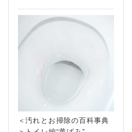
＜汚れとお掃除の百科事典
＞トイレ編“黄ばみ”