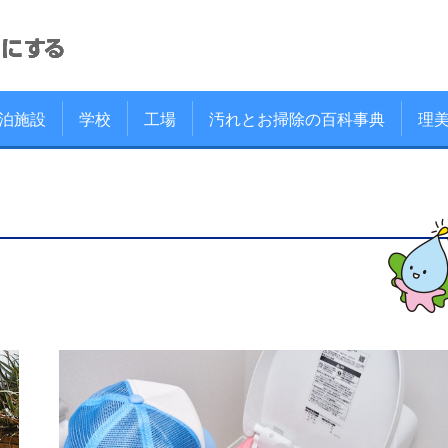
泊施設
学校
工場
汚れとお掃除の百科事典
理