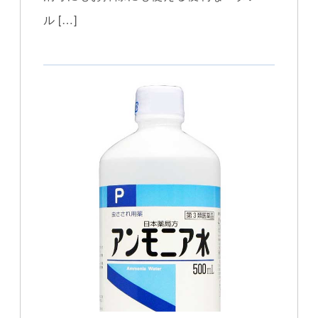
ル […]