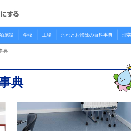
泊施設
学校
工場
汚れとお掃除の百科事典
理
事典
事典