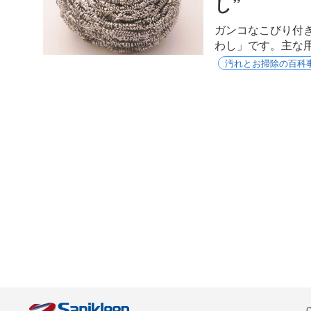
し”
ガンコなこびり付
わし」です。主な
汚れとお掃除の百科
C