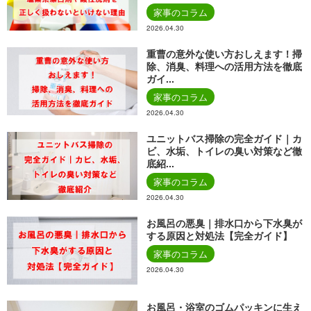
家事のコラム
2026.04.30
重曹の意外な使い方おしえます！掃
除、消臭、料理への活用方法を徹底
ガイ...
家事のコラム
2026.04.30
ユニットバス掃除の完全ガイド｜カ
ビ、水垢、トイレの臭い対策など徹
底紹...
家事のコラム
2026.04.30
お風呂の悪臭｜排水口から下水臭が
する原因と対処法【完全ガイド】
家事のコラム
2026.04.30
お風呂・浴室のゴムパッキンに生え