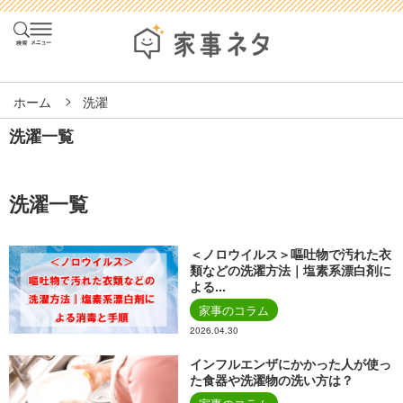
ホーム
洗濯
洗濯一覧
洗濯一覧
＜ノロウイルス＞嘔吐物で汚れた衣
類などの洗濯方法｜塩素系漂白剤に
よる...
家事のコラム
2026.04.30
インフルエンザにかかった人が使っ
た食器や洗濯物の洗い方は？