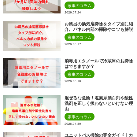
家事のコラム
2026.07.24
お風呂の換気扇掃除をタイプ別に紹
介。パネル内部の掃除やコツも解説
家事のコラム
2026.06.17
消毒用エタノールで冷蔵庫のお掃除
はできますか？
家事のコラム
2026.06.10
混ぜるな危険！塩素系漂白剤や酸性
洗剤を正しく扱わないといけない理
由
家事のコラム
2026.04.30
ユニットバス掃除の完全ガイド｜カ